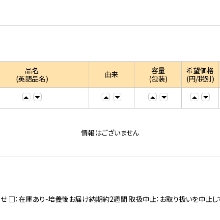
品名
容量
希望価格
由来
(英語品名)
(包装)
(円/税別)
情報はございません
寄せ □：在庫あり-培養後お届け納期約2週間 取扱中止：お取り扱いを中止し