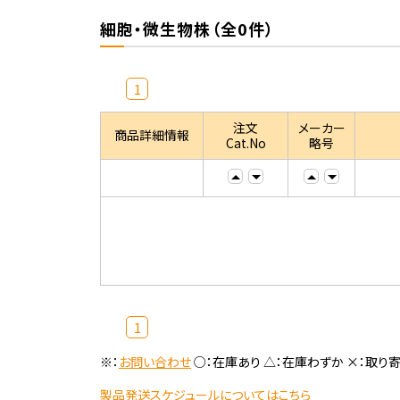
細胞・微生物株（全0件）
1
注文
メーカー
商品詳細情報
Cat.No
略号
1
※：
お問い合わせ
○：在庫あり △：在庫わずか ×：取り
製品発送スケジュールについてはこちら