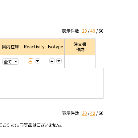
表示件数
20
40
60
注文書
国内在庫
Reactivity
Isotype
作成
表示件数
20
40
60
ております。同等品はございません。