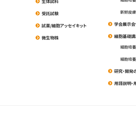
生体試料
新鮮皮膚
受託試験
学会展示会
試薬/細胞アッセイキット
細胞基礎講
微生物株
細胞培
細胞培
研究・開発
用語説明・