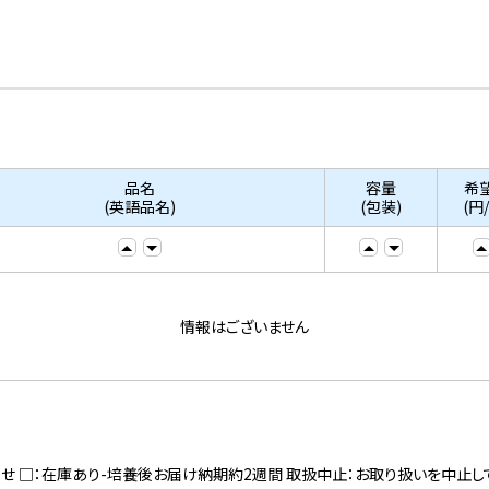
品名
容量
希
(英語品名)
(包装)
(円
情報はございません
寄せ □：在庫あり-培養後お届け納期約2週間 取扱中止：お取り扱いを中止し