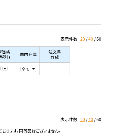
表示件数
20
40
60
望価格
注文書
国内在庫
/税別)
作成
表示件数
20
40
60
ております。同等品はございません。