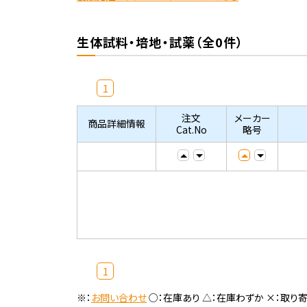
生体試料・培地・試薬（全0件）
1
注文
メーカー
商品詳細情報
Cat.No
略号
1
※：
お問い合わせ
○：在庫あり △：在庫わずか ×：取り