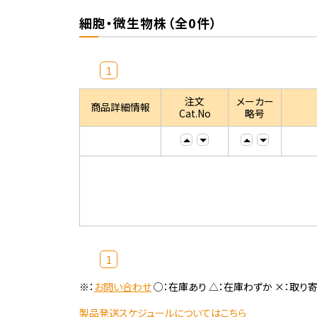
細胞・微生物株（全0件）
1
注文
メーカー
商品詳細情報
Cat.No
略号
1
※：
お問い合わせ
○：在庫あり △：在庫わずか ×：取り
製品発送スケジュールについてはこちら