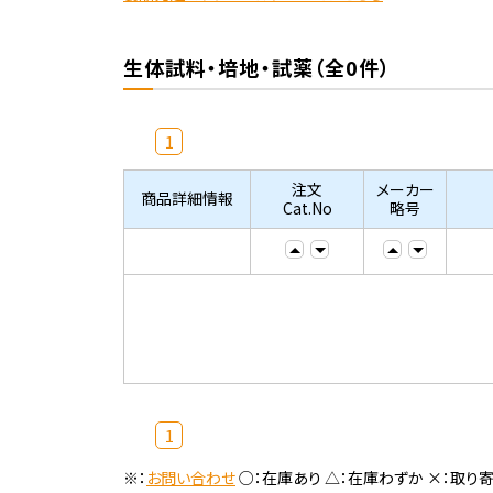
生体試料・培地・試薬（全0件）
1
注文
メーカー
商品詳細情報
Cat.No
略号
1
※：
お問い合わせ
○：在庫あり △：在庫わずか ×：取り