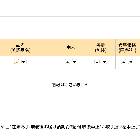
品名
容量
希望価格
由来
(英語品名)
(包装)
(円/税別)
情報はございません
寄せ □：在庫あり-培養後お届け納期約2週間 取扱中止：お取り扱いを中止し