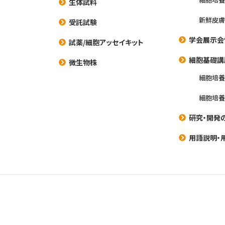
生体試料
新鮮皮膚
受託試験
学会展示会
試薬/細胞アッセイキット
細胞基礎講
微生物株
細胞培
細胞培
研究・開発
用語説明・