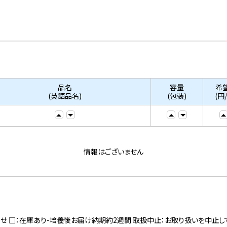
品名
容量
希
(英語品名)
(包装)
(円
情報はございません
寄せ □：在庫あり-培養後お届け納期約2週間 取扱中止：お取り扱いを中止し