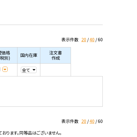
表示件数
20
40
60
望価格
注文書
国内在庫
/税別)
作成
表示件数
20
40
60
ております。同等品はございません。