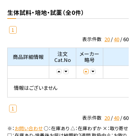
生体試料・培地・試薬（全0件）
1
20
40
60
表示件数
注文
メーカー
商品詳細情報
Cat.No
略号
情報はございません
1
20
40
60
表示件数
※：
お問い合わせ
○：在庫あり △：在庫わずか ×：取り寄せ
□：在庫あり-培養後お届け納期約2週間 取扱中止：お取り