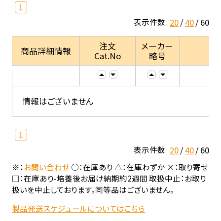
1
20
40
60
表示件数
注文
メーカー
商品詳細情報
Cat.No
略号
情報はございません
1
20
40
60
表示件数
※：
お問い合わせ
○：在庫あり △：在庫わずか ×：取り寄せ
□：在庫あり-培養後お届け納期約2週間 取扱中止：お取り
扱いを中止しております。同等品はございません。
製品発送スケジュールについてはこちら