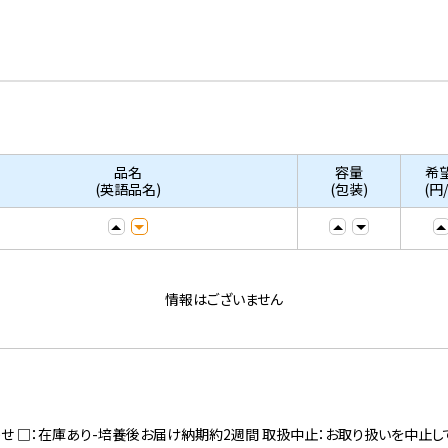
品名
容量
希
(英語品名)
(包装)
(円
情報はございません
寄せ □：在庫あり-培養後お届け納期約2週間 取扱中止：お取り扱いを中止し