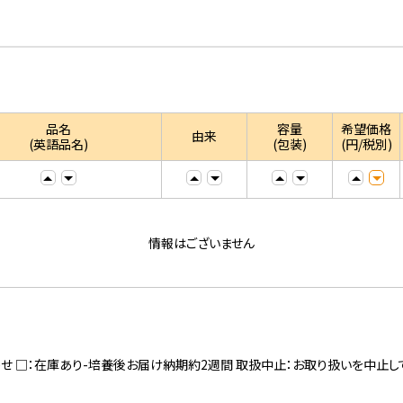
品名
容量
希望価格
由来
(英語品名)
(包装)
(円/税別)
情報はございません
寄せ □：在庫あり-培養後お届け納期約2週間 取扱中止：お取り扱いを中止し