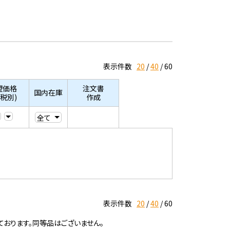
表示件数
20
40
60
望価格
注文書
国内在庫
/税別)
作成
表示件数
20
40
60
ております。同等品はございません。