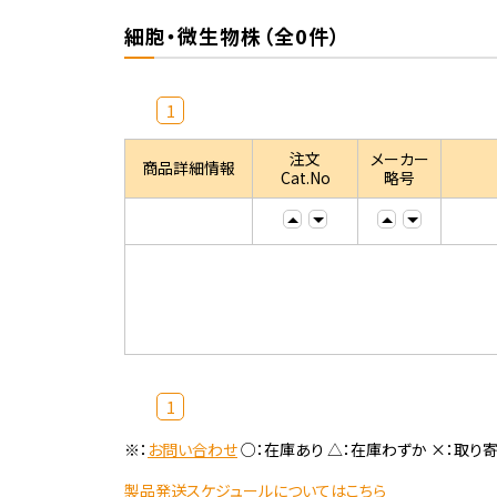
細胞・微生物株（全0件）
1
注文
メーカー
商品詳細情報
Cat.No
略号
1
※：
お問い合わせ
○：在庫あり △：在庫わずか ×：取り
製品発送スケジュールについてはこちら