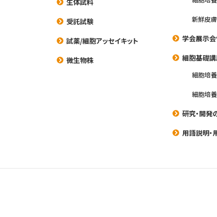
生体試料
新鮮皮膚
受託試験
学会展示会
試薬/細胞アッセイキット
細胞基礎講
微生物株
細胞培
細胞培
研究・開発
用語説明・