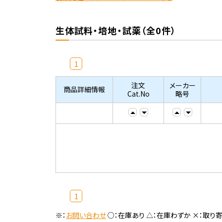
生体試料・培地・試薬（全0件）
1
注文
メーカー
商品詳細情報
Cat.No
略号
1
※：
お問い合わせ
○：在庫あり △：在庫わずか ×：取り