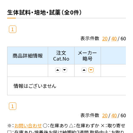
生体試料・培地・試薬（全0件）
1
20
40
60
表示件数
注文
メーカー
商品詳細情報
Cat.No
略号
情報はございません
1
20
40
60
表示件数
※：
お問い合わせ
○：在庫あり △：在庫わずか ×：取り寄せ
□：在庫あり-培養後お届け納期約2週間 取扱中止：お取り