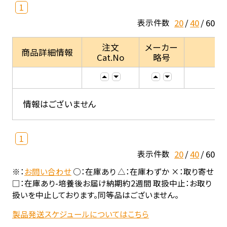
1
20
40
60
表示件数
注文
メーカー
商品詳細情報
Cat.No
略号
情報はございません
1
20
40
60
表示件数
※：
お問い合わせ
○：在庫あり △：在庫わずか ×：取り寄せ
□：在庫あり-培養後お届け納期約2週間 取扱中止：お取り
扱いを中止しております。同等品はございません。
製品発送スケジュールについてはこちら