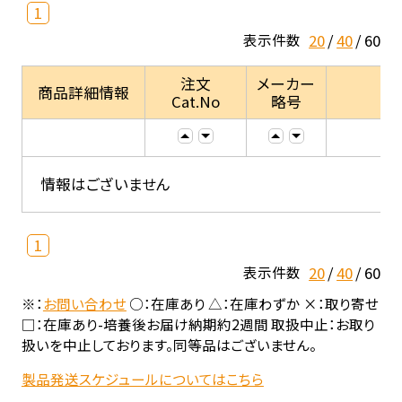
1
20
40
60
表示件数
注文
メーカー
商品詳細情報
Cat.No
略号
情報はございません
1
20
40
60
表示件数
※：
お問い合わせ
○：在庫あり △：在庫わずか ×：取り寄せ
□：在庫あり-培養後お届け納期約2週間 取扱中止：お取り
扱いを中止しております。同等品はございません。
製品発送スケジュールについてはこちら