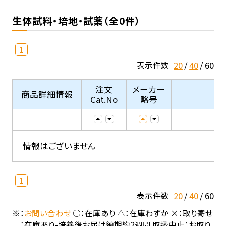
生体試料・培地・試薬（全0件）
1
20
40
60
表示件数
注文
メーカー
商品詳細情報
Cat.No
略号
情報はございません
1
20
40
60
表示件数
※：
お問い合わせ
○：在庫あり △：在庫わずか ×：取り寄せ
□：在庫あり-培養後お届け納期約2週間 取扱中止：お取り