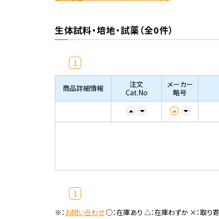
生体試料・培地・試薬（全0件）
1
注文
メーカー
商品詳細情報
Cat.No
略号
1
※：
お問い合わせ
○：在庫あり △：在庫わずか ×：取り