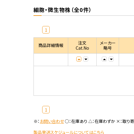
細胞・微生物株（全0件）
1
注文
メーカー
商品詳細情報
Cat.No
略号
1
※：
お問い合わせ
○：在庫あり △：在庫わずか ×：取り
製品発送スケジュールについてはこちら