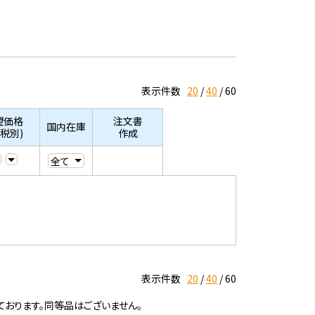
表示件数
20
40
60
望価格
注文書
国内在庫
/税別)
作成
表示件数
20
40
60
ております。同等品はございません。