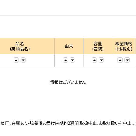
品名
容量
希望価格
由来
(英語品名)
(包装)
(円/税別)
情報はございません
寄せ □：在庫あり-培養後お届け納期約2週間 取扱中止：お取り扱いを中止し