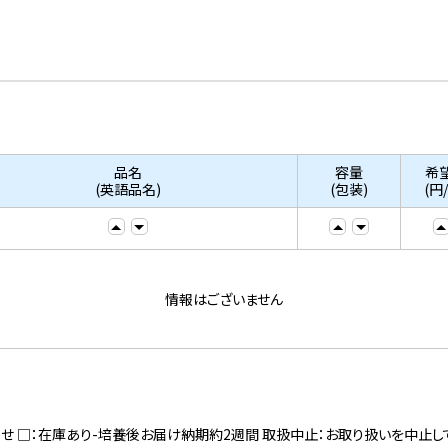
品名
容量
希
(英語品名)
(包装)
(円
情報はございません
寄せ □：在庫あり-培養後お届け納期約2週間 取扱中止：お取り扱いを中止し