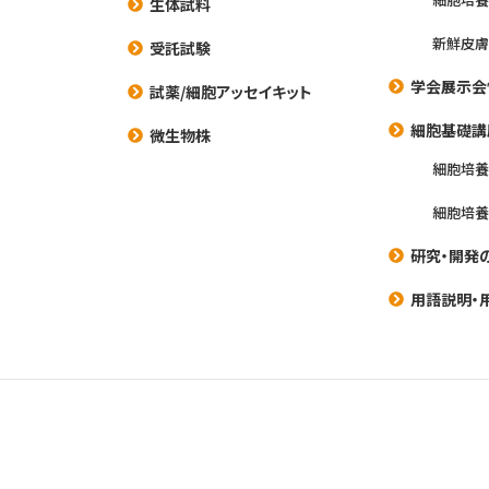
生体試料
新鮮皮膚
受託試験
学会展示会
試薬/細胞アッセイキット
細胞基礎講
微生物株
細胞培
細胞培
研究・開発
用語説明・