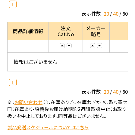
1
20
40
60
表示件数
注文
メーカー
商品詳細情報
Cat.No
略号
情報はございません
1
20
40
60
表示件数
※：
お問い合わせ
○：在庫あり △：在庫わずか ×：取り寄せ
□：在庫あり-培養後お届け納期約2週間 取扱中止：お取り
扱いを中止しております。同等品はございません。
製品発送スケジュールについてはこちら