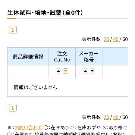
生体試料・培地・試薬（全0件）
1
20
40
60
表示件数
注文
メーカー
商品詳細情報
Cat.No
略号
情報はございません
1
20
40
60
表示件数
※：
お問い合わせ
○：在庫あり △：在庫わずか ×：取り寄せ
□：在庫あり-培養後お届け納期約2週間 取扱中止：お取り