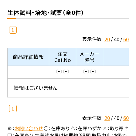
生体試料・培地・試薬（全0件）
1
20
40
60
表示件数
注文
メーカー
商品詳細情報
Cat.No
略号
情報はございません
1
20
40
60
表示件数
※：
お問い合わせ
○：在庫あり △：在庫わずか ×：取り寄せ
□：在庫あり-培養後お届け納期約2週間 取扱中止：お取り