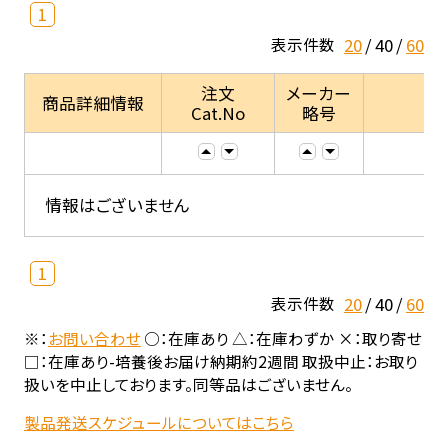
1
20
40
60
表示件数
注文
メーカー
商品詳細情報
Cat.No
略号
情報はございません
1
20
40
60
表示件数
※：
お問い合わせ
○：在庫あり △：在庫わずか ×：取り寄せ
□：在庫あり-培養後お届け納期約2週間 取扱中止：お取り
扱いを中止しております。同等品はございません。
製品発送スケジュールについてはこちら