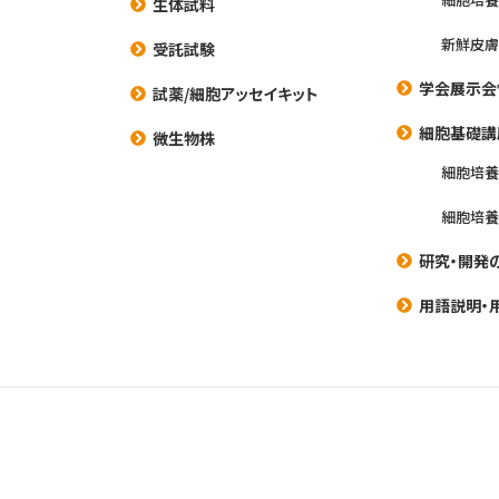
生体試料
新鮮皮膚
受託試験
学会展示会
試薬/細胞アッセイキット
細胞基礎講
微生物株
細胞培
細胞培
研究・開発
用語説明・