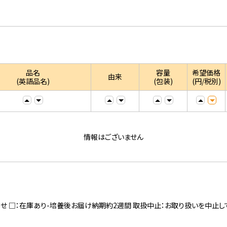
品名
容量
希望価格
由来
(英語品名)
(包装)
(円/税別)
情報はございません
寄せ □：在庫あり-培養後お届け納期約2週間 取扱中止：お取り扱いを中止し