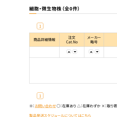
細胞・微生物株（全0件）
1
注文
メーカー
商品詳細情報
Cat.No
略号
1
※：
お問い合わせ
○：在庫あり △：在庫わずか ×：取り
製品発送スケジュールについてはこちら