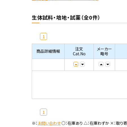
生体試料・培地・試薬（全0件）
1
注文
メーカー
商品詳細情報
Cat.No
略号
1
※：
お問い合わせ
○：在庫あり △：在庫わずか ×：取り