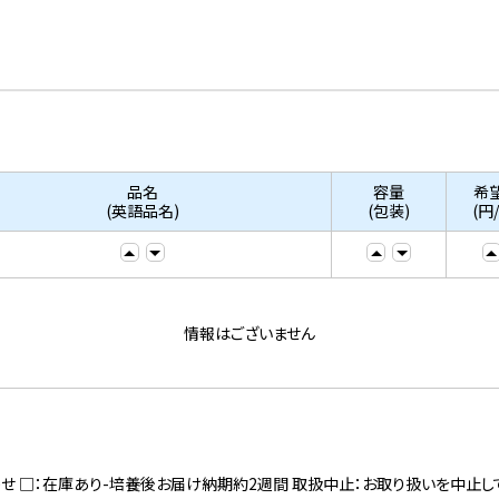
品名
容量
希
(英語品名)
(包装)
(円
情報はございません
寄せ □：在庫あり-培養後お届け納期約2週間 取扱中止：お取り扱いを中止し