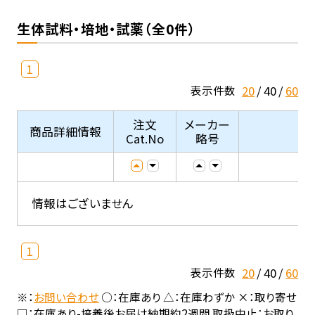
生体試料・培地・試薬（全0件）
1
20
40
60
表示件数
注文
メーカー
商品詳細情報
Cat.No
略号
情報はございません
1
20
40
60
表示件数
※：
お問い合わせ
○：在庫あり △：在庫わずか ×：取り寄せ
□：在庫あり-培養後お届け納期約2週間 取扱中止：お取り