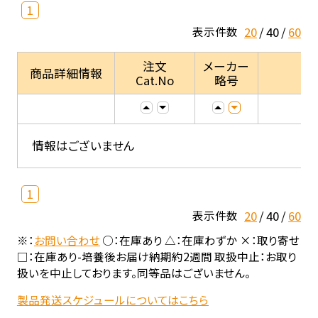
1
20
40
60
表示件数
注文
メーカー
商品詳細情報
Cat.No
略号
情報はございません
1
20
40
60
表示件数
※：
お問い合わせ
○：在庫あり △：在庫わずか ×：取り寄せ
□：在庫あり-培養後お届け納期約2週間 取扱中止：お取り
扱いを中止しております。同等品はございません。
製品発送スケジュールについてはこちら