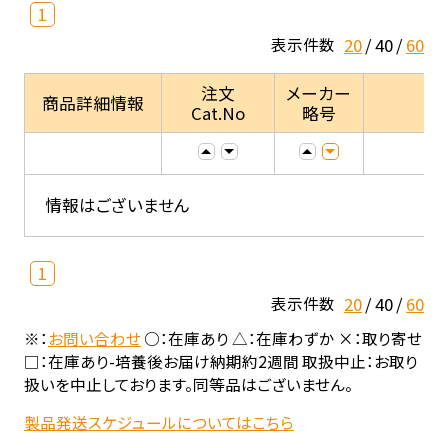
1
20
40
60
表示件数
注文
メーカー
商品詳細情報
Cat.No
略号
情報はございません
1
20
40
60
表示件数
※：
お問い合わせ
○：在庫あり △：在庫わずか ×：取り寄せ
□：在庫あり-培養後お届け納期約2週間 取扱中止：お取り
扱いを中止しております。同等品はございません。
製品発送スケジュールについてはこちら