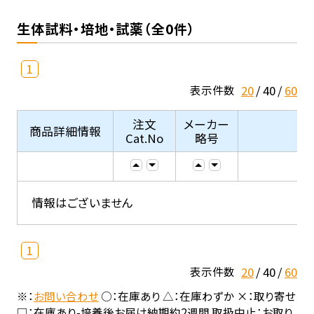
生体試料・培地・試薬（全0件）
1
20
40
60
表示件数
注文
メーカー
商品詳細情報
Cat.No
略号
情報はございません
1
20
40
60
表示件数
※：
お問い合わせ
○：在庫あり △：在庫わずか ×：取り寄せ
□：在庫あり-培養後お届け納期約2週間 取扱中止：お取り