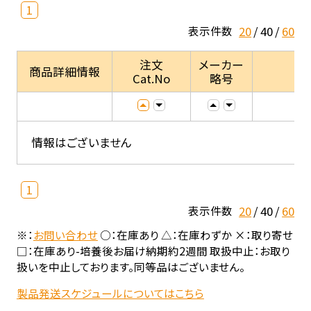
1
20
40
60
表示件数
注文
メーカー
商品詳細情報
Cat.No
略号
情報はございません
1
20
40
60
表示件数
※：
お問い合わせ
○：在庫あり △：在庫わずか ×：取り寄せ
□：在庫あり-培養後お届け納期約2週間 取扱中止：お取り
扱いを中止しております。同等品はございません。
製品発送スケジュールについてはこちら