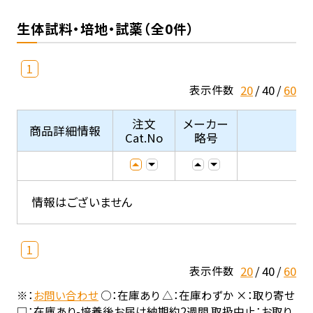
生体試料・培地・試薬（全0件）
1
20
40
60
表示件数
注文
メーカー
商品詳細情報
Cat.No
略号
情報はございません
1
20
40
60
表示件数
※：
お問い合わせ
○：在庫あり △：在庫わずか ×：取り寄せ
□：在庫あり-培養後お届け納期約2週間 取扱中止：お取り