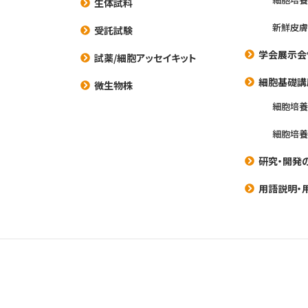
生体試料
新鮮皮膚
受託試験
学会展示会
試薬/細胞アッセイキット
細胞基礎講
微生物株
細胞培
細胞培
研究・開発
用語説明・