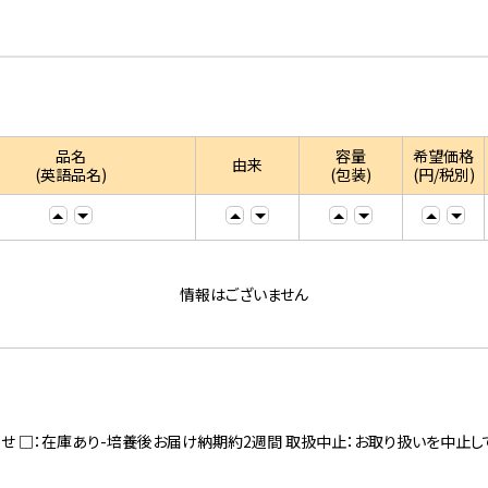
品名
容量
希望価格
由来
(英語品名)
(包装)
(円/税別)
情報はございません
寄せ □：在庫あり-培養後お届け納期約2週間 取扱中止：お取り扱いを中止し