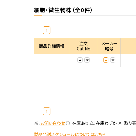
細胞・微生物株（全0件）
1
注文
メーカー
商品詳細情報
Cat.No
略号
1
※：
お問い合わせ
○：在庫あり △：在庫わずか ×：取り
製品発送スケジュールについてはこちら