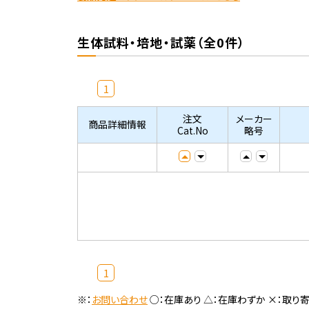
生体試料・培地・試薬（全0件）
1
注文
メーカー
商品詳細情報
Cat.No
略号
1
※：
お問い合わせ
○：在庫あり △：在庫わずか ×：取り