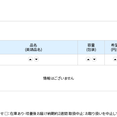
品名
容量
希
(英語品名)
(包装)
(円
情報はございません
寄せ □：在庫あり-培養後お届け納期約2週間 取扱中止：お取り扱いを中止し