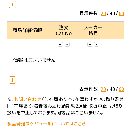
1
20
40
60
表示件数
注文
メーカー
商品詳細情報
Cat.No
略号
情報はございません
1
20
40
60
表示件数
※：
お問い合わせ
○：在庫あり △：在庫わずか ×：取り寄せ
□：在庫あり-培養後お届け納期約2週間 取扱中止：お取り
扱いを中止しております。同等品はございません。
製品発送スケジュールについてはこちら