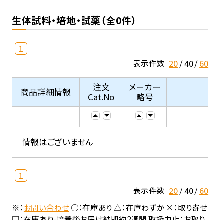
生体試料・培地・試薬（全0件）
1
20
40
60
表示件数
注文
メーカー
商品詳細情報
Cat.No
略号
情報はございません
1
20
40
60
表示件数
※：
お問い合わせ
○：在庫あり △：在庫わずか ×：取り寄せ
□：在庫あり-培養後お届け納期約2週間 取扱中止：お取り