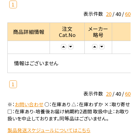
1
20
40
60
表示件数
注文
メーカー
商品詳細情報
Cat.No
略号
情報はございません
1
20
40
60
表示件数
※：
お問い合わせ
○：在庫あり △：在庫わずか ×：取り寄せ
□：在庫あり-培養後お届け納期約2週間 取扱中止：お取り
扱いを中止しております。同等品はございません。
製品発送スケジュールについてはこちら