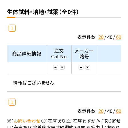
生体試料・培地・試薬（全0件）
1
20
40
60
表示件数
注文
メーカー
商品詳細情報
Cat.No
略号
情報はございません
1
20
40
60
表示件数
※：
お問い合わせ
○：在庫あり △：在庫わずか ×：取り寄せ
□：在庫あり-培養後お届け納期約2週間 取扱中止：お取り