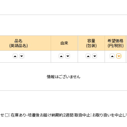
品名
容量
希望価格
由来
(英語品名)
(包装)
(円/税別)
情報はございません
寄せ □：在庫あり-培養後お届け納期約2週間 取扱中止：お取り扱いを中止し