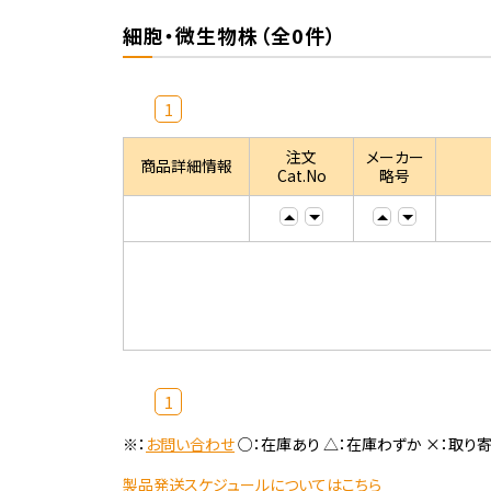
細胞・微生物株（全0件）
1
注文
メーカー
商品詳細情報
Cat.No
略号
1
※：
お問い合わせ
○：在庫あり △：在庫わずか ×：取り
製品発送スケジュールについてはこちら