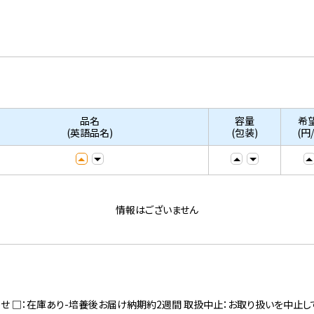
品名
容量
希
(英語品名)
(包装)
(円
情報はございません
寄せ □：在庫あり-培養後お届け納期約2週間 取扱中止：お取り扱いを中止し