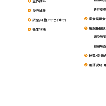
生体試料
新鮮皮膚
受託試験
学会展示会
試薬/細胞アッセイキット
細胞基礎講
微生物株
細胞培
細胞培
研究・開発
用語説明・