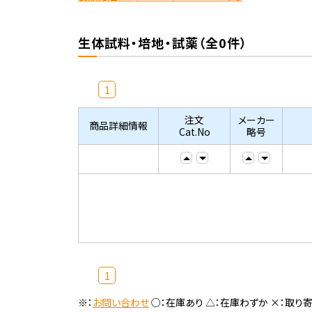
生体試料・培地・試薬（全0件）
1
注文
メーカー
商品詳細情報
Cat.No
略号
1
※：
お問い合わせ
○：在庫あり △：在庫わずか ×：取り