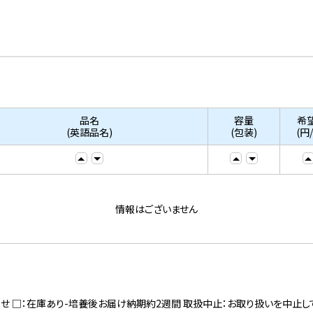
品名
容量
希
(英語品名)
(包装)
(円
情報はございません
寄せ □：在庫あり-培養後お届け納期約2週間 取扱中止：お取り扱いを中止し