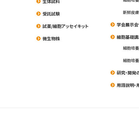
生体試料
新鮮皮膚
受託試験
学会展示会
試薬/細胞アッセイキット
細胞基礎講
微生物株
細胞培
細胞培
研究・開発
用語説明・