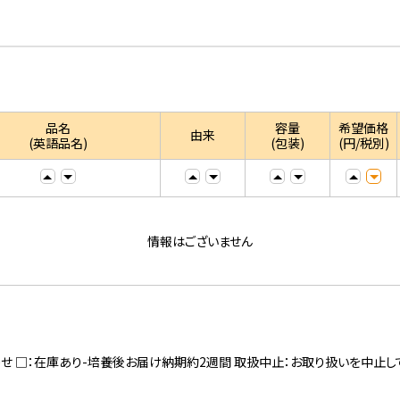
品名
容量
希望価格
由来
(英語品名)
(包装)
(円/税別)
情報はございません
寄せ □：在庫あり-培養後お届け納期約2週間 取扱中止：お取り扱いを中止し