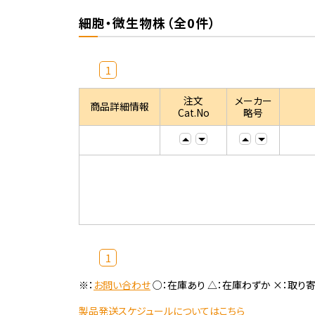
細胞・微生物株（全0件）
1
注文
メーカー
商品詳細情報
Cat.No
略号
1
※：
お問い合わせ
○：在庫あり △：在庫わずか ×：取り
製品発送スケジュールについてはこちら