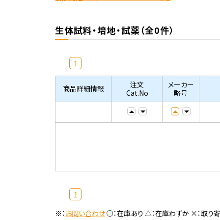
生体試料・培地・試薬（全0件）
1
注文
メーカー
商品詳細情報
Cat.No
略号
1
※：
お問い合わせ
○：在庫あり △：在庫わずか ×：取り