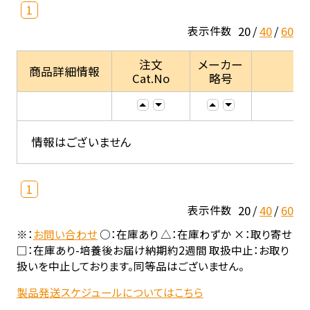
1
20
40
60
表示件数
注文
メーカー
商品詳細情報
Cat.No
略号
情報はございません
1
20
40
60
表示件数
※：
お問い合わせ
○：在庫あり △：在庫わずか ×：取り寄せ
□：在庫あり-培養後お届け納期約2週間 取扱中止：お取り
扱いを中止しております。同等品はございません。
製品発送スケジュールについてはこちら