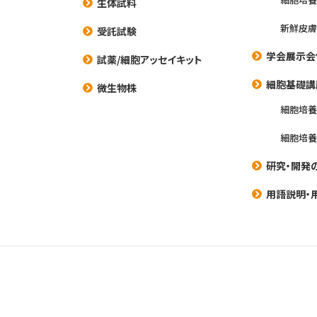
生体試料
新鮮皮膚
受託試験
学会展示会
試薬/細胞アッセイキット
細胞基礎講
微生物株
細胞培
細胞培
研究・開発
用語説明・