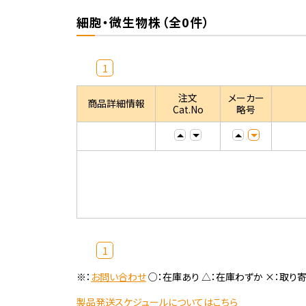
細胞・微生物株（全0件）
1
注文
メーカー
商品詳細情報
Cat.No
略号
1
※：
お問い合わせ
○：在庫あり △：在庫わずか ×：取り
製品発送スケジュールについてはこちら