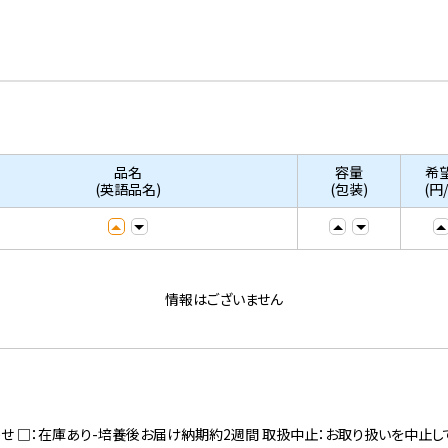
品名
容量
希
(英語品名)
(包装)
(円
情報はございません
寄せ □：在庫あり-培養後お届け納期約2週間 取扱中止：お取り扱いを中止し