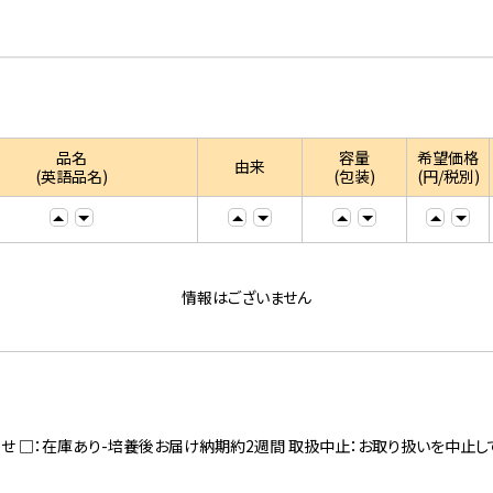
品名
容量
希望価格
由来
(英語品名)
(包装)
(円/税別)
情報はございません
寄せ □：在庫あり-培養後お届け納期約2週間 取扱中止：お取り扱いを中止し