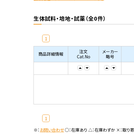
生体試料・培地・試薬（全0件）
1
注文
メーカー
商品詳細情報
Cat.No
略号
1
※：
お問い合わせ
○：在庫あり △：在庫わずか ×：取り