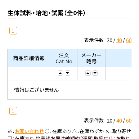
生体試料・培地・試薬（全0件）
1
20
40
60
表示件数
注文
メーカー
商品詳細情報
Cat.No
略号
情報はございません
1
20
40
60
表示件数
※：
お問い合わせ
○：在庫あり △：在庫わずか ×：取り寄せ
□：在庫あり-培養後お届け納期約2週間 取扱中止：お取り