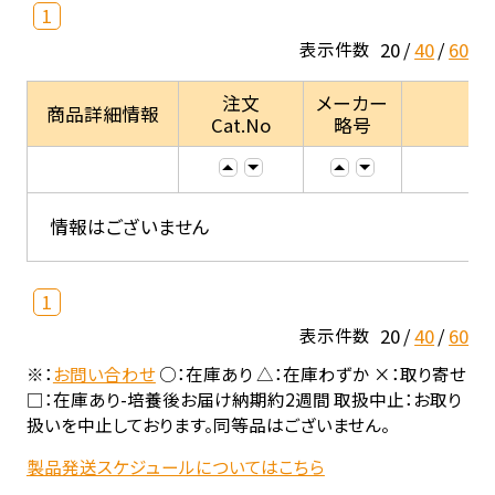
1
20
40
60
表示件数
注文
メーカー
商品詳細情報
Cat.No
略号
情報はございません
1
20
40
60
表示件数
※：
お問い合わせ
○：在庫あり △：在庫わずか ×：取り寄せ
□：在庫あり-培養後お届け納期約2週間 取扱中止：お取り
扱いを中止しております。同等品はございません。
製品発送スケジュールについてはこちら