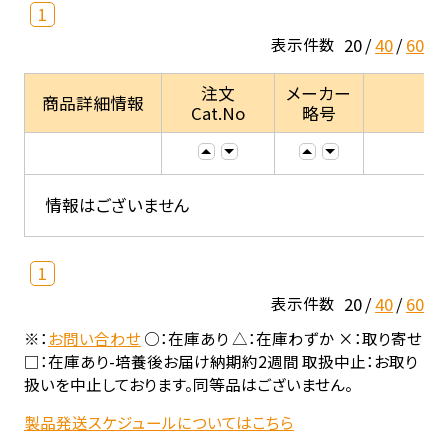
1
20
40
60
表示件数
注文
メーカー
商品詳細情報
Cat.No
略号
情報はございません
1
20
40
60
表示件数
※：
お問い合わせ
○：在庫あり △：在庫わずか ×：取り寄せ
□：在庫あり-培養後お届け納期約2週間 取扱中止：お取り
扱いを中止しております。同等品はございません。
製品発送スケジュールについてはこちら