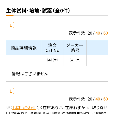
生体試料・培地・試薬（全0件）
1
20
40
60
表示件数
注文
メーカー
商品詳細情報
Cat.No
略号
情報はございません
1
20
40
60
表示件数
※：
お問い合わせ
○：在庫あり △：在庫わずか ×：取り寄せ
□：在庫あり-培養後お届け納期約2週間 取扱中止：お取り