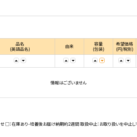
品名
容量
希望価格
由来
(英語品名)
(包装)
(円/税別)
情報はございません
寄せ □：在庫あり-培養後お届け納期約2週間 取扱中止：お取り扱いを中止し