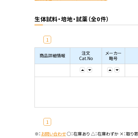
生体試料・培地・試薬（全0件）
1
注文
メーカー
商品詳細情報
Cat.No
略号
1
※：
お問い合わせ
○：在庫あり △：在庫わずか ×：取り