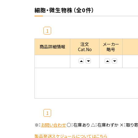
細胞・微生物株（全0件）
1
注文
メーカー
商品詳細情報
Cat.No
略号
1
※：
お問い合わせ
○：在庫あり △：在庫わずか ×：取り
製品発送スケジュールについてはこちら