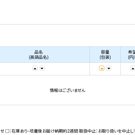
品名
容量
希
(英語品名)
(包装)
(円
情報はございません
寄せ □：在庫あり-培養後お届け納期約2週間 取扱中止：お取り扱いを中止し