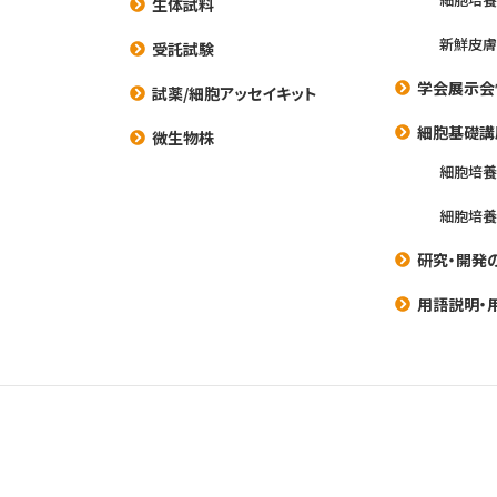
生体試料
新鮮皮膚
受託試験
学会展示会
試薬/細胞アッセイキット
細胞基礎講
微生物株
細胞培
細胞培
研究・開発
用語説明・