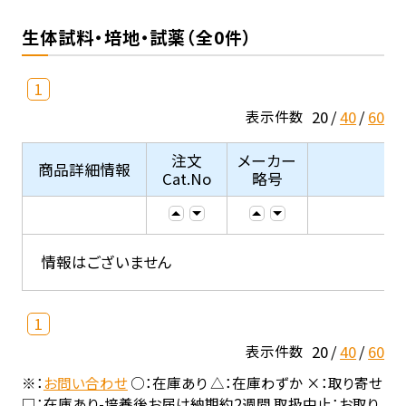
生体試料・培地・試薬（全0件）
1
20
40
60
表示件数
注文
メーカー
商品詳細情報
Cat.No
略号
情報はございません
1
20
40
60
表示件数
※：
お問い合わせ
○：在庫あり △：在庫わずか ×：取り寄せ
□：在庫あり-培養後お届け納期約2週間 取扱中止：お取り