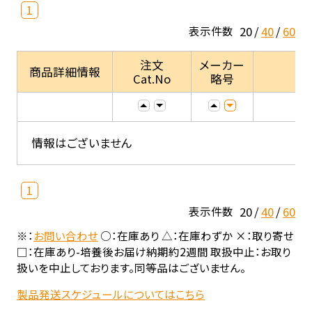
1
20
40
60
表示件数
注文
メーカー
商品詳細情報
Cat.No
略号
情報はございません
1
20
40
60
表示件数
※：
お問い合わせ
○：在庫あり △：在庫わずか ×：取り寄せ
□：在庫あり-培養後お届け納期約2週間 取扱中止：お取り
扱いを中止しております。同等品はございません。
製品発送スケジュールについてはこちら