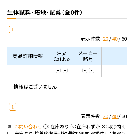
生体試料・培地・試薬（全0件）
1
20
40
60
表示件数
注文
メーカー
商品詳細情報
Cat.No
略号
情報はございません
1
20
40
60
表示件数
※：
お問い合わせ
○：在庫あり △：在庫わずか ×：取り寄せ
□：在庫あり-培養後お届け納期約2週間 取扱中止：お取り