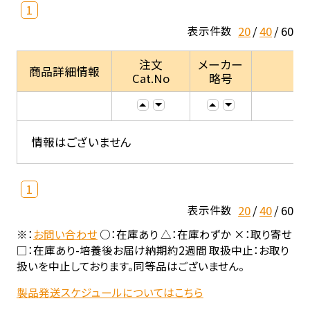
1
20
40
60
表示件数
注文
メーカー
商品詳細情報
Cat.No
略号
情報はございません
1
20
40
60
表示件数
※：
お問い合わせ
○：在庫あり △：在庫わずか ×：取り寄せ
□：在庫あり-培養後お届け納期約2週間 取扱中止：お取り
扱いを中止しております。同等品はございません。
製品発送スケジュールについてはこちら