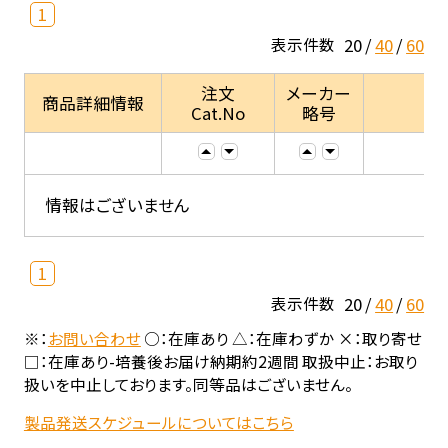
1
20
40
60
表示件数
注文
メーカー
商品詳細情報
Cat.No
略号
情報はございません
1
20
40
60
表示件数
※：
お問い合わせ
○：在庫あり △：在庫わずか ×：取り寄せ
□：在庫あり-培養後お届け納期約2週間 取扱中止：お取り
扱いを中止しております。同等品はございません。
製品発送スケジュールについてはこちら