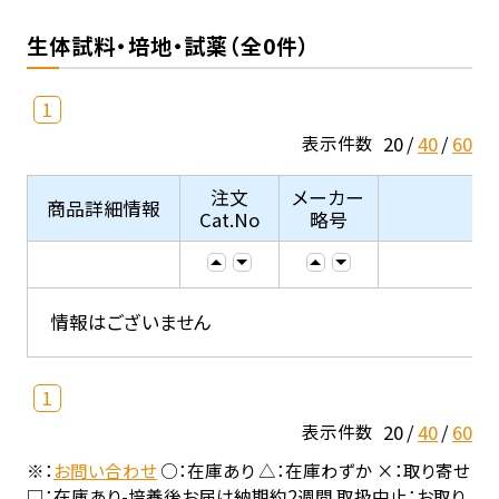
生体試料・培地・試薬（全0件）
1
20
40
60
表示件数
注文
メーカー
商品詳細情報
Cat.No
略号
情報はございません
1
20
40
60
表示件数
※：
お問い合わせ
○：在庫あり △：在庫わずか ×：取り寄せ
□：在庫あり-培養後お届け納期約2週間 取扱中止：お取り