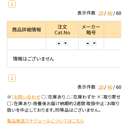
1
20
40
60
表示件数
注文
メーカー
商品詳細情報
Cat.No
略号
情報はございません
1
20
40
60
表示件数
※：
お問い合わせ
○：在庫あり △：在庫わずか ×：取り寄せ
□：在庫あり-培養後お届け納期約2週間 取扱中止：お取り
扱いを中止しております。同等品はございません。
製品発送スケジュールについてはこちら