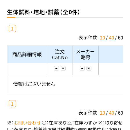
生体試料・培地・試薬（全0件）
1
20
40
60
表示件数
注文
メーカー
商品詳細情報
Cat.No
略号
情報はございません
1
20
40
60
表示件数
※：
お問い合わせ
○：在庫あり △：在庫わずか ×：取り寄せ
□：在庫あり-培養後お届け納期約2週間 取扱中止：お取り