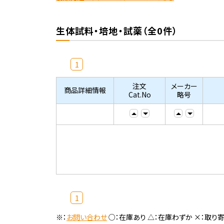
生体試料・培地・試薬（全0件）
1
注文
メーカー
商品詳細情報
Cat.No
略号
1
※：
お問い合わせ
○：在庫あり △：在庫わずか ×：取り