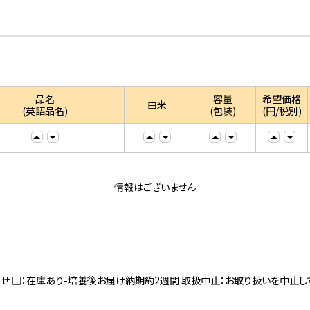
品名
容量
希望価格
由来
(英語品名)
(包装)
(円/税別)
情報はございません
寄せ □：在庫あり-培養後お届け納期約2週間 取扱中止：お取り扱いを中止し