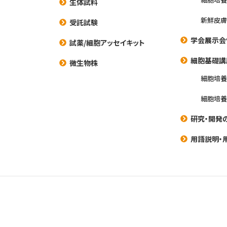
生体試料
新鮮皮膚
受託試験
学会展示会
試薬/細胞アッセイキット
細胞基礎講
微生物株
細胞培
細胞培
研究・開発
用語説明・