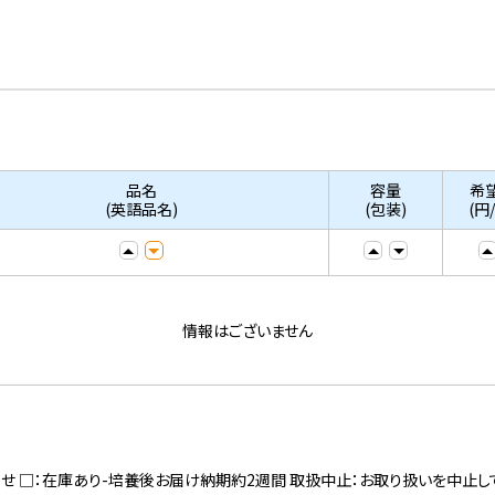
品名
容量
希
(英語品名)
(包装)
(円
情報はございません
寄せ □：在庫あり-培養後お届け納期約2週間 取扱中止：お取り扱いを中止し