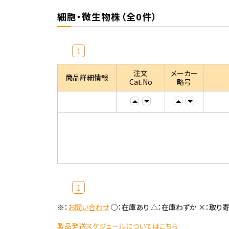
細胞・微生物株（全0件）
1
注文
メーカー
商品詳細情報
Cat.No
略号
1
※：
お問い合わせ
○：在庫あり △：在庫わずか ×：取り
製品発送スケジュールについてはこちら