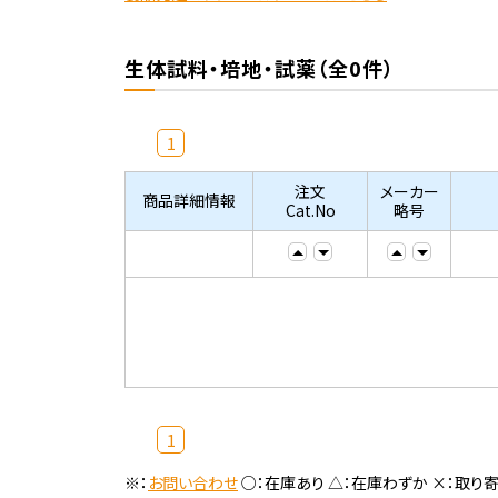
生体試料・培地・試薬（全0件）
1
注文
メーカー
商品詳細情報
Cat.No
略号
1
※：
お問い合わせ
○：在庫あり △：在庫わずか ×：取り