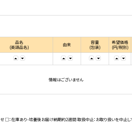
品名
容量
希望価格
由来
(英語品名)
(包装)
(円/税別)
情報はございません
寄せ □：在庫あり-培養後お届け納期約2週間 取扱中止：お取り扱いを中止し