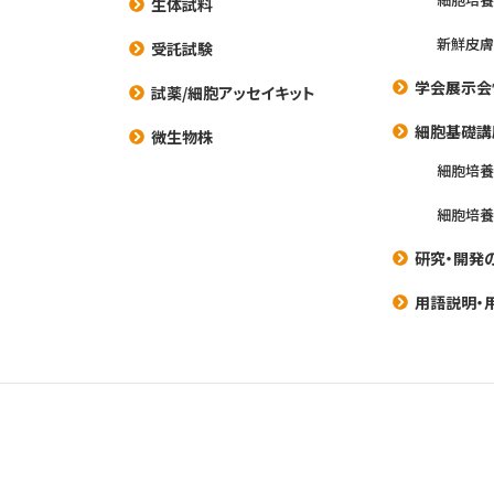
生体試料
新鮮皮膚
受託試験
学会展示会
試薬/細胞アッセイキット
細胞基礎講
微生物株
細胞培
細胞培
研究・開発
用語説明・