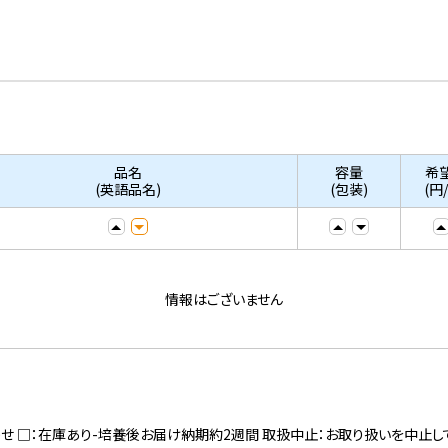
品名
容量
希
(英語品名)
(包装)
(円
情報はございません
寄せ □：在庫あり-培養後お届け納期約2週間 取扱中止：お取り扱いを中止し