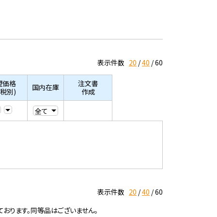
表示件数
20
40
60
望価格
注文書
国内在庫
/税別)
作成
表示件数
20
40
60
ております。同等品はございません。