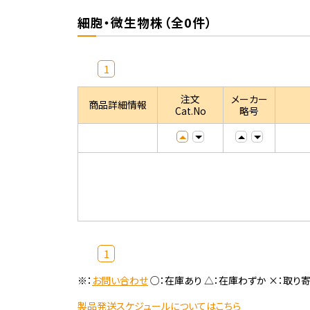
細胞・微生物株（全0件）
1
注文
メーカー
商品詳細情報
Cat.No
略号
1
※：
お問い合わせ
○：在庫あり △：在庫わずか ×：取り
製品発送スケジュールについてはこちら