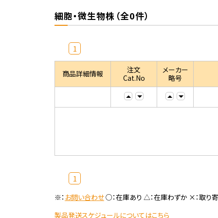
細胞・微生物株（全0件）
1
注文
メーカー
商品詳細情報
Cat.No
略号
1
※：
お問い合わせ
○：在庫あり △：在庫わずか ×：取り
製品発送スケジュールについてはこちら