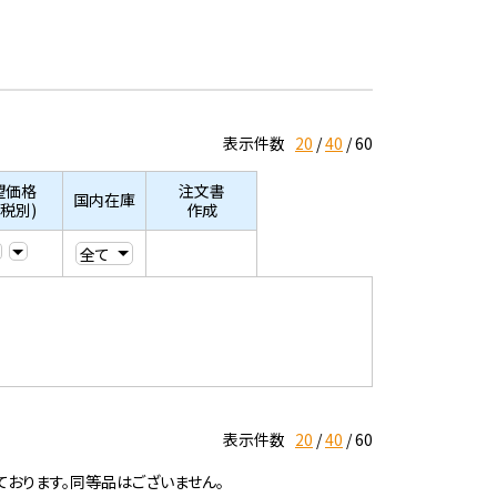
表示件数
20
40
60
望価格
注文書
国内在庫
/税別)
作成
表示件数
20
40
60
ております。同等品はございません。