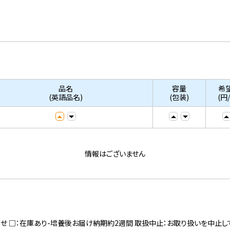
品名
容量
希
(英語品名)
(包装)
(円
情報はございません
寄せ □：在庫あり-培養後お届け納期約2週間 取扱中止：お取り扱いを中止し