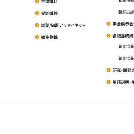
生体試料
新鮮皮膚
受託試験
学会展示会
試薬/細胞アッセイキット
細胞基礎講
微生物株
細胞培
細胞培
研究・開発
用語説明・