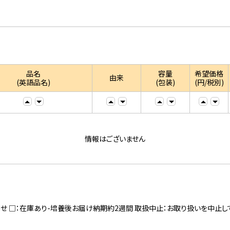
品名
容量
希望価格
由来
(英語品名)
(包装)
(円/税別)
情報はございません
寄せ □：在庫あり-培養後お届け納期約2週間 取扱中止：お取り扱いを中止し