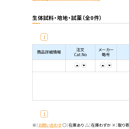
生体試料・培地・試薬（全0件）
1
注文
メーカー
商品詳細情報
Cat.No
略号
1
※：
お問い合わせ
○：在庫あり △：在庫わずか ×：取り