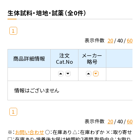
生体試料・培地・試薬（全0件）
1
20
40
60
表示件数
注文
メーカー
商品詳細情報
Cat.No
略号
情報はございません
1
20
40
60
表示件数
※：
お問い合わせ
○：在庫あり △：在庫わずか ×：取り寄せ
□：在庫あり-培養後お届け納期約2週間 取扱中止：お取り