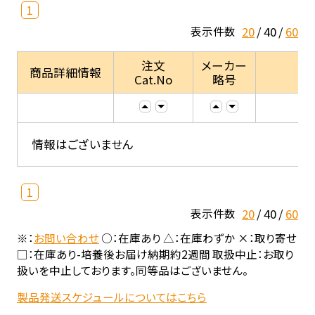
1
20
40
60
表示件数
注文
メーカー
商品詳細情報
Cat.No
略号
情報はございません
1
20
40
60
表示件数
※：
お問い合わせ
○：在庫あり △：在庫わずか ×：取り寄せ
□：在庫あり-培養後お届け納期約2週間 取扱中止：お取り
扱いを中止しております。同等品はございません。
製品発送スケジュールについてはこちら