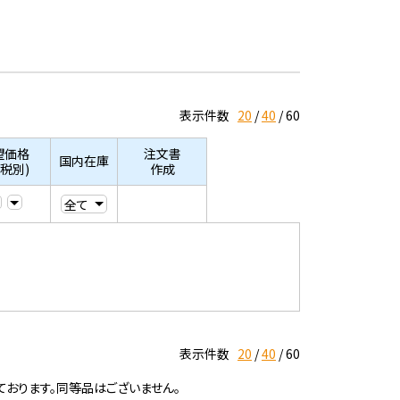
表示件数
20
40
60
望価格
注文書
国内在庫
/税別)
作成
表示件数
20
40
60
ております。同等品はございません。