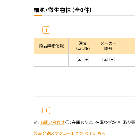
細胞・微生物株（全0件）
1
注文
メーカー
商品詳細情報
Cat.No
略号
1
※：
お問い合わせ
○：在庫あり △：在庫わずか ×：取り
製品発送スケジュールについてはこちら