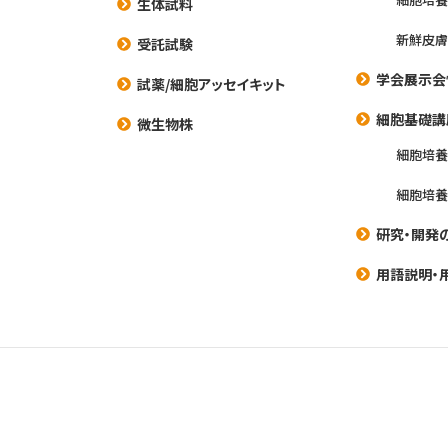
生体試料
新鮮皮膚
受託試験
学会展示会
試薬/細胞アッセイキット
細胞基礎講
微生物株
細胞培
細胞培
研究・開発
用語説明・