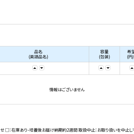
品名
容量
希
(英語品名)
(包装)
(円
情報はございません
寄せ □：在庫あり-培養後お届け納期約2週間 取扱中止：お取り扱いを中止し