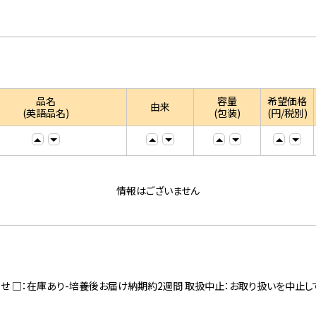
品名
容量
希望価格
由来
(英語品名)
(包装)
(円/税別)
情報はございません
寄せ □：在庫あり-培養後お届け納期約2週間 取扱中止：お取り扱いを中止し