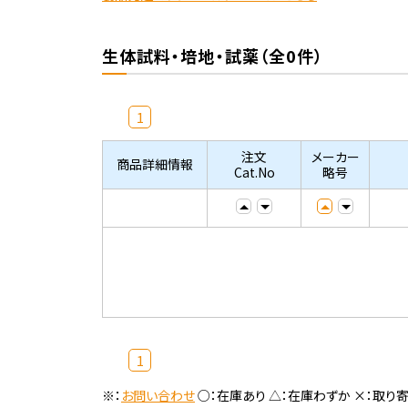
生体試料・培地・試薬（全0件）
1
注文
メーカー
商品詳細情報
Cat.No
略号
1
※：
お問い合わせ
○：在庫あり △：在庫わずか ×：取り