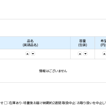
品名
容量
希
(英語品名)
(包装)
(円
情報はございません
寄せ □：在庫あり-培養後お届け納期約2週間 取扱中止：お取り扱いを中止し