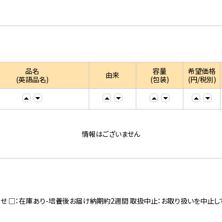
品名
容量
希望価格
由来
(英語品名)
(包装)
(円/税別)
情報はございません
寄せ □：在庫あり-培養後お届け納期約2週間 取扱中止：お取り扱いを中止し