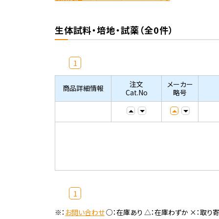
生体試料・培地・試薬（全0件）
1
注文
メーカー
商品詳細情報
Cat.No
略号
1
※：
お問い合わせ
○：在庫あり △：在庫わずか ×：取り