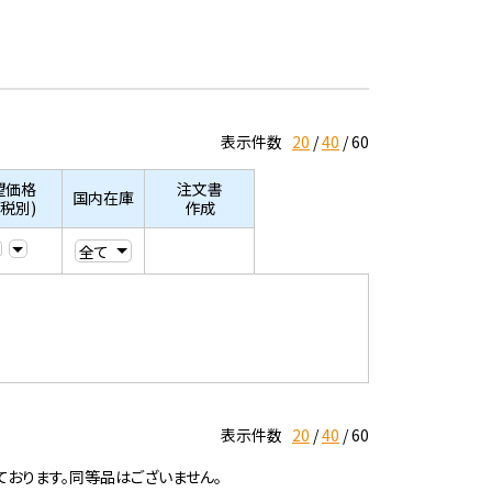
表示件数
20
40
60
望価格
注文書
国内在庫
/税別)
作成
表示件数
20
40
60
ております。同等品はございません。