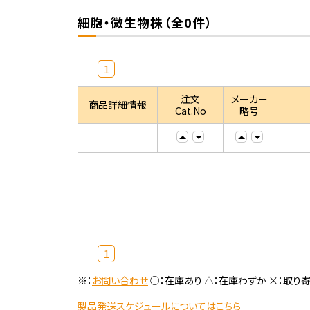
細胞・微生物株（全0件）
1
注文
メーカー
商品詳細情報
Cat.No
略号
1
※：
お問い合わせ
○：在庫あり △：在庫わずか ×：取り
製品発送スケジュールについてはこちら