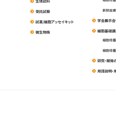
生体試料
新鮮皮膚
受託試験
学会展示会
試薬/細胞アッセイキット
細胞基礎講
微生物株
細胞培
細胞培
研究・開発
用語説明・