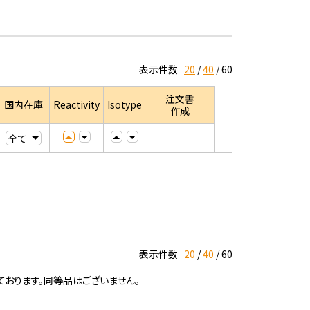
表示件数
20
40
60
注文書
国内在庫
Reactivity
Isotype
作成
表示件数
20
40
60
ております。同等品はございません。