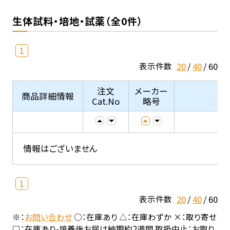
生体試料・培地・試薬（全0件）
1
20
40
60
表示件数
注文
メーカー
商品詳細情報
Cat.No
略号
情報はございません
1
20
40
60
表示件数
※：
お問い合わせ
○：在庫あり △：在庫わずか ×：取り寄せ
□：在庫あり-培養後お届け納期約2週間 取扱中止：お取り