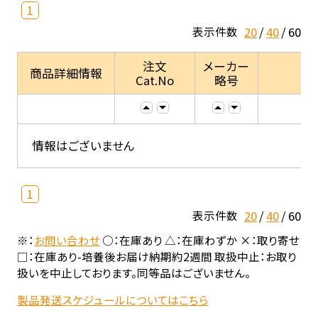
1
20
40
60
表示件数
注文
メーカー
商品詳細情報
Cat.No
略号
情報はございません
1
20
40
60
表示件数
※：
お問い合わせ
○：在庫あり △：在庫わずか ×：取り寄せ
□：在庫あり-培養後お届け納期約2週間 取扱中止：お取り
扱いを中止しております。同等品はございません。
製品発送スケジュールについてはこちら