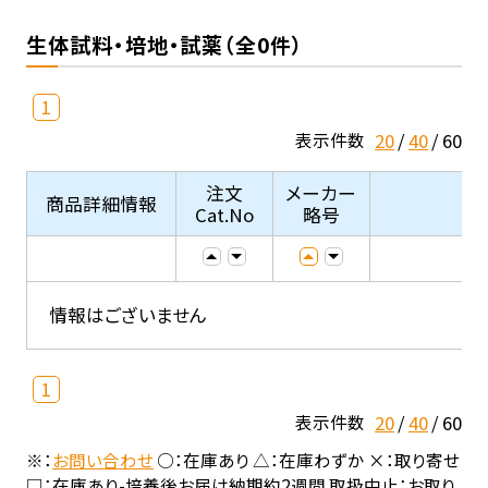
生体試料・培地・試薬（全0件）
1
20
40
60
表示件数
注文
メーカー
商品詳細情報
Cat.No
略号
情報はございません
1
20
40
60
表示件数
※：
お問い合わせ
○：在庫あり △：在庫わずか ×：取り寄せ
□：在庫あり-培養後お届け納期約2週間 取扱中止：お取り