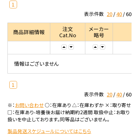
1
20
40
60
表示件数
注文
メーカー
商品詳細情報
Cat.No
略号
情報はございません
1
20
40
60
表示件数
※：
お問い合わせ
○：在庫あり △：在庫わずか ×：取り寄せ
□：在庫あり-培養後お届け納期約2週間 取扱中止：お取り
扱いを中止しております。同等品はございません。
製品発送スケジュールについてはこちら