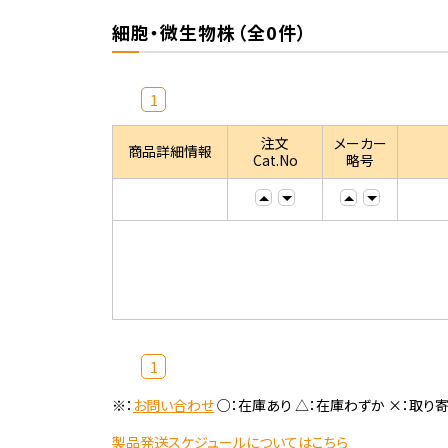
細胞・微生物株（全0件）
1
注文
メーカー
商品詳細情報
Cat.No
略号
1
※：
お問い合わせ
○：在庫あり △：在庫わずか ×：取り
製品発送スケジュールについてはこちら