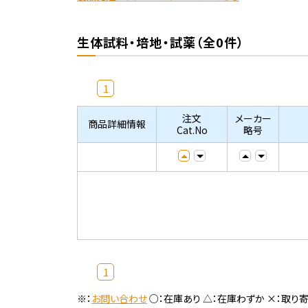
生体試料・培地・試薬（全0件）
1
注文
メーカー
商品詳細情報
Cat.No
略号
1
※：
お問い合わせ
○：在庫あり △：在庫わずか ×：取り