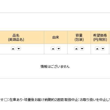
品名
容量
希望価格
由来
(英語品名)
(包装)
(円/税別)
情報はございません
寄せ □：在庫あり-培養後お届け納期約2週間 取扱中止：お取り扱いを中止し