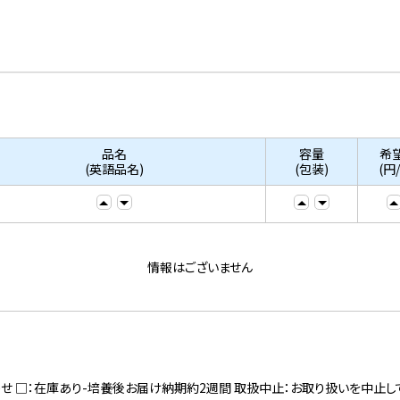
品名
容量
希
(英語品名)
(包装)
(円
情報はございません
寄せ □：在庫あり-培養後お届け納期約2週間 取扱中止：お取り扱いを中止し