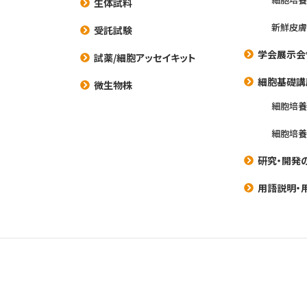
生体試料
新鮮皮膚
受託試験
学会展示会
試薬/細胞アッセイキット
細胞基礎講
微生物株
細胞培
細胞培
研究・開発
用語説明・