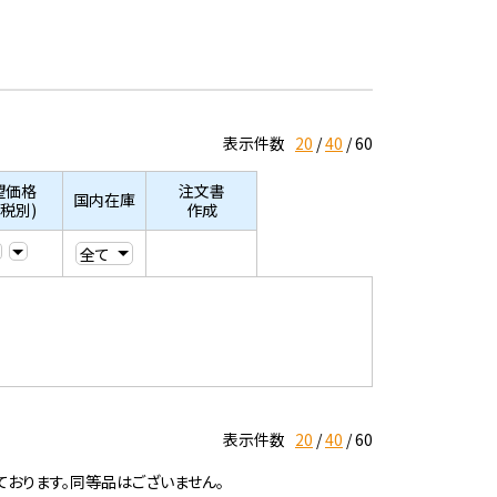
表示件数
20
40
60
望価格
注文書
国内在庫
/税別)
作成
表示件数
20
40
60
ております。同等品はございません。