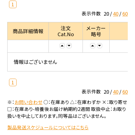
1
20
40
60
表示件数
注文
メーカー
商品詳細情報
Cat.No
略号
情報はございません
1
20
40
60
表示件数
※：
お問い合わせ
○：在庫あり △：在庫わずか ×：取り寄せ
□：在庫あり-培養後お届け納期約2週間 取扱中止：お取り
扱いを中止しております。同等品はございません。
製品発送スケジュールについてはこちら