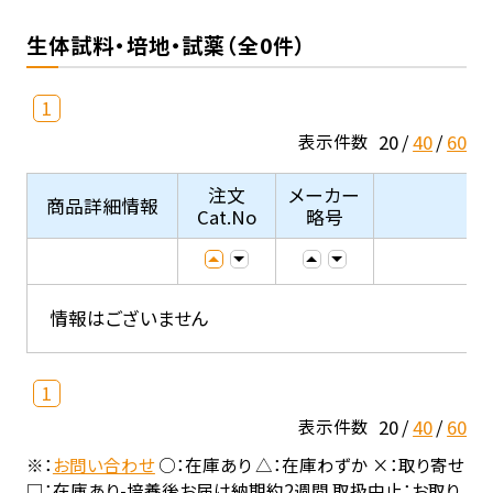
生体試料・培地・試薬（全0件）
1
20
40
60
表示件数
注文
メーカー
商品詳細情報
Cat.No
略号
情報はございません
1
20
40
60
表示件数
※：
お問い合わせ
○：在庫あり △：在庫わずか ×：取り寄せ
□：在庫あり-培養後お届け納期約2週間 取扱中止：お取り