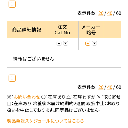
1
20
40
60
表示件数
注文
メーカー
商品詳細情報
Cat.No
略号
情報はございません
1
20
40
60
表示件数
※：
お問い合わせ
○：在庫あり △：在庫わずか ×：取り寄せ
□：在庫あり-培養後お届け納期約2週間 取扱中止：お取り
扱いを中止しております。同等品はございません。
製品発送スケジュールについてはこちら