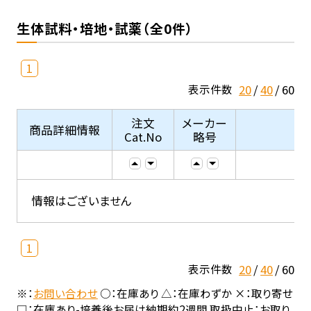
生体試料・培地・試薬（全0件）
1
20
40
60
表示件数
注文
メーカー
商品詳細情報
Cat.No
略号
情報はございません
1
20
40
60
表示件数
※：
お問い合わせ
○：在庫あり △：在庫わずか ×：取り寄せ
□：在庫あり-培養後お届け納期約2週間 取扱中止：お取り