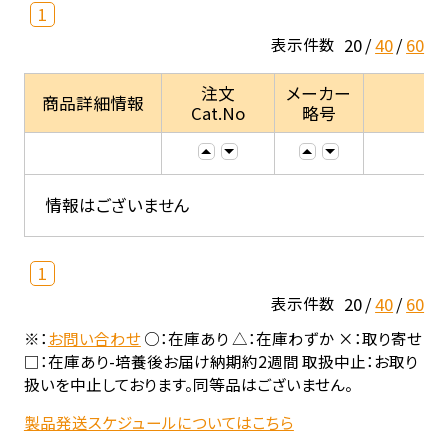
1
20
40
60
表示件数
注文
メーカー
商品詳細情報
Cat.No
略号
情報はございません
1
20
40
60
表示件数
※：
お問い合わせ
○：在庫あり △：在庫わずか ×：取り寄せ
□：在庫あり-培養後お届け納期約2週間 取扱中止：お取り
扱いを中止しております。同等品はございません。
製品発送スケジュールについてはこちら