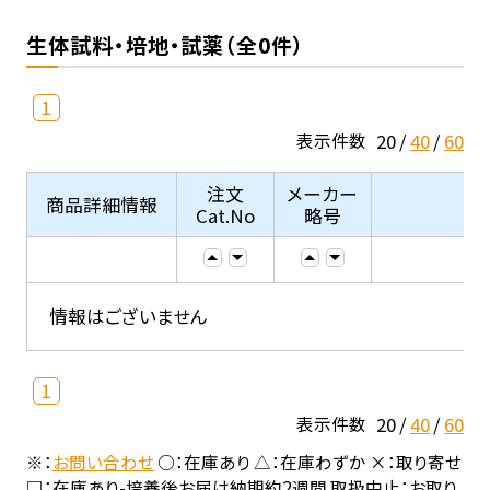
生体試料・培地・試薬（全0件）
1
20
40
60
表示件数
注文
メーカー
商品詳細情報
Cat.No
略号
情報はございません
1
20
40
60
表示件数
※：
お問い合わせ
○：在庫あり △：在庫わずか ×：取り寄せ
□：在庫あり-培養後お届け納期約2週間 取扱中止：お取り