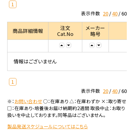
1
20
40
60
表示件数
注文
メーカー
商品詳細情報
Cat.No
略号
情報はございません
1
20
40
60
表示件数
※：
お問い合わせ
○：在庫あり △：在庫わずか ×：取り寄せ
□：在庫あり-培養後お届け納期約2週間 取扱中止：お取り
扱いを中止しております。同等品はございません。
製品発送スケジュールについてはこちら