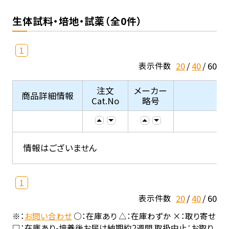
生体試料・培地・試薬（全0件）
1
20
40
60
表示件数
注文
メーカー
商品詳細情報
Cat.No
略号
情報はございません
1
20
40
60
表示件数
※：
お問い合わせ
○：在庫あり △：在庫わずか ×：取り寄せ
□：在庫あり-培養後お届け納期約2週間 取扱中止：お取り