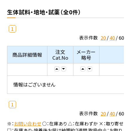
生体試料・培地・試薬（全0件）
1
20
40
60
表示件数
注文
メーカー
商品詳細情報
Cat.No
略号
情報はございません
1
20
40
60
表示件数
※：
お問い合わせ
○：在庫あり △：在庫わずか ×：取り寄せ
□：在庫あり-培養後お届け納期約2週間 取扱中止：お取り