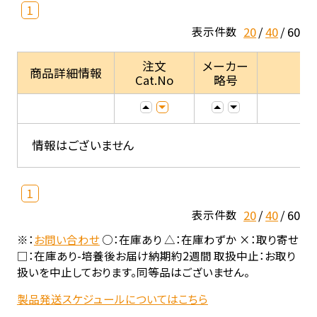
1
20
40
60
表示件数
注文
メーカー
商品詳細情報
Cat.No
略号
情報はございません
1
20
40
60
表示件数
※：
お問い合わせ
○：在庫あり △：在庫わずか ×：取り寄せ
□：在庫あり-培養後お届け納期約2週間 取扱中止：お取り
扱いを中止しております。同等品はございません。
製品発送スケジュールについてはこちら