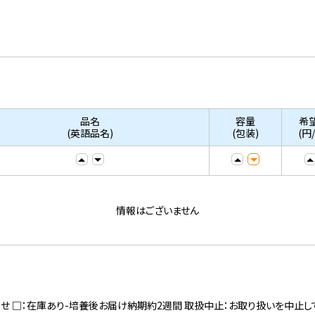
品名
容量
希
(英語品名)
(包装)
(円
情報はございません
寄せ □：在庫あり-培養後お届け納期約2週間 取扱中止：お取り扱いを中止し