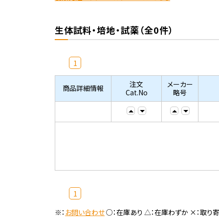
生体試料・培地・試薬（全0件）
1
注文
メーカー
商品詳細情報
Cat.No
略号
1
※：
お問い合わせ
○：在庫あり △：在庫わずか ×：取り