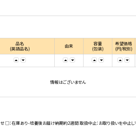
品名
容量
希望価格
由来
(英語品名)
(包装)
(円/税別)
情報はございません
寄せ □：在庫あり-培養後お届け納期約2週間 取扱中止：お取り扱いを中止し