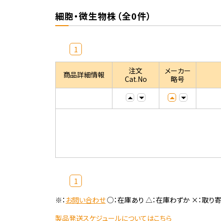
細胞・微生物株（全0件）
1
注文
メーカー
商品詳細情報
Cat.No
略号
1
※：
お問い合わせ
○：在庫あり △：在庫わずか ×：取り
製品発送スケジュールについてはこちら