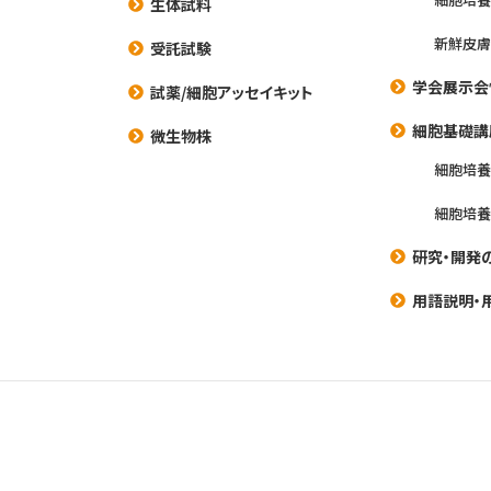
生体試料
新鮮皮膚
受託試験
学会展示会
試薬/細胞アッセイキット
細胞基礎講
微生物株
細胞培
細胞培
研究・開発
用語説明・