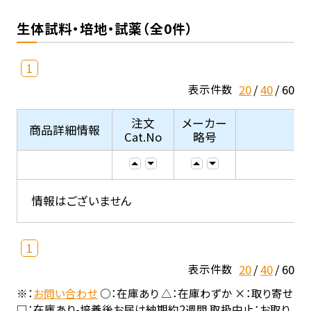
生体試料・培地・試薬（全0件）
1
20
40
60
表示件数
注文
メーカー
商品詳細情報
Cat.No
略号
情報はございません
1
20
40
60
表示件数
※：
お問い合わせ
○：在庫あり △：在庫わずか ×：取り寄せ
□：在庫あり-培養後お届け納期約2週間 取扱中止：お取り