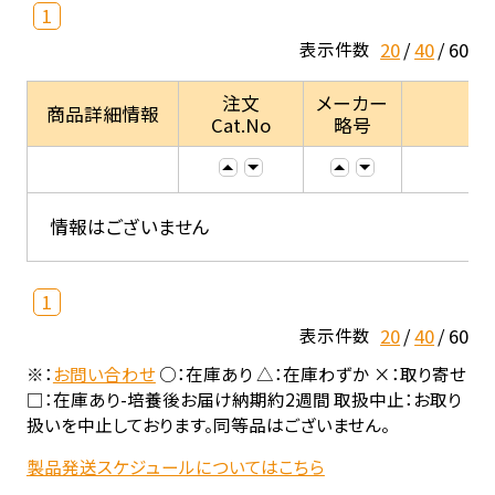
1
20
40
60
表示件数
注文
メーカー
商品詳細情報
Cat.No
略号
情報はございません
1
20
40
60
表示件数
※：
お問い合わせ
○：在庫あり △：在庫わずか ×：取り寄せ
□：在庫あり-培養後お届け納期約2週間 取扱中止：お取り
扱いを中止しております。同等品はございません。
製品発送スケジュールについてはこちら