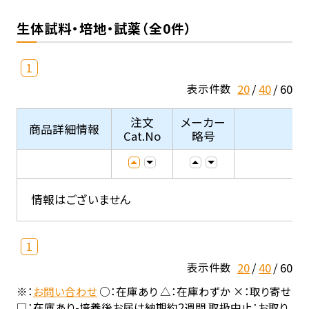
生体試料・培地・試薬（全0件）
1
20
40
60
表示件数
注文
メーカー
商品詳細情報
Cat.No
略号
情報はございません
1
20
40
60
表示件数
※：
お問い合わせ
○：在庫あり △：在庫わずか ×：取り寄せ
□：在庫あり-培養後お届け納期約2週間 取扱中止：お取り