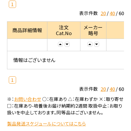
1
20
40
60
表示件数
注文
メーカー
商品詳細情報
Cat.No
略号
情報はございません
1
20
40
60
表示件数
※：
お問い合わせ
○：在庫あり △：在庫わずか ×：取り寄せ
□：在庫あり-培養後お届け納期約2週間 取扱中止：お取り
扱いを中止しております。同等品はございません。
製品発送スケジュールについてはこちら