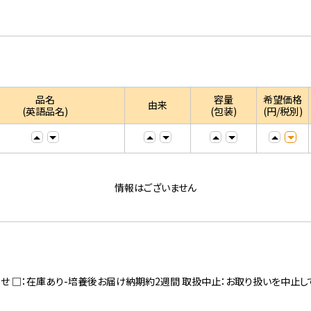
品名
容量
希望価格
由来
(英語品名)
(包装)
(円/税別)
情報はございません
寄せ □：在庫あり-培養後お届け納期約2週間 取扱中止：お取り扱いを中止し