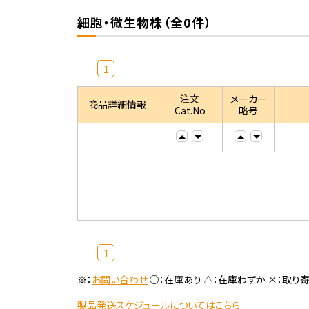
細胞・微生物株（全0件）
1
注文
メーカー
商品詳細情報
Cat.No
略号
1
※：
お問い合わせ
○：在庫あり △：在庫わずか ×：取り
製品発送スケジュールについてはこちら