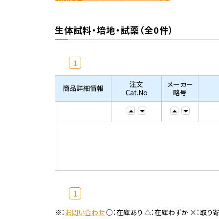
生体試料・培地・試薬（全0件）
1
注文
メーカー
商品詳細情報
Cat.No
略号
1
※：
お問い合わせ
○：在庫あり △：在庫わずか ×：取り