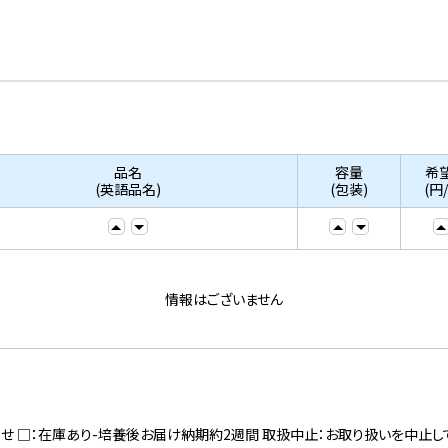
品名
容量
希
(英語品名)
(包装)
(円
情報はございません
寄せ □：在庫あり-培養後お届け納期約2週間 取扱中止：お取り扱いを中止し