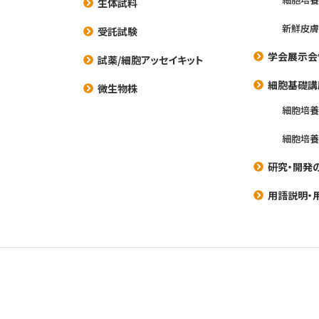
生体試料
新鮮皮膚
受託試験
学会展示会
試薬/細胞アッセイキット
細胞基礎講
微生物株
細胞培
細胞培
研究・開発
用語説明・