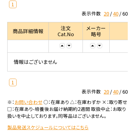
1
20
40
60
表示件数
注文
メーカー
商品詳細情報
Cat.No
略号
情報はございません
1
20
40
60
表示件数
※：
お問い合わせ
○：在庫あり △：在庫わずか ×：取り寄せ
□：在庫あり-培養後お届け納期約2週間 取扱中止：お取り
扱いを中止しております。同等品はございません。
製品発送スケジュールについてはこちら