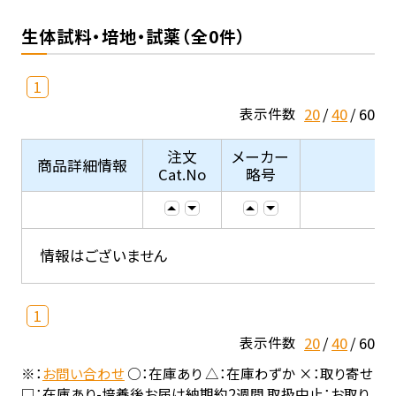
生体試料・培地・試薬（全0件）
1
20
40
60
表示件数
注文
メーカー
商品詳細情報
Cat.No
略号
情報はございません
1
20
40
60
表示件数
※：
お問い合わせ
○：在庫あり △：在庫わずか ×：取り寄せ
□：在庫あり-培養後お届け納期約2週間 取扱中止：お取り