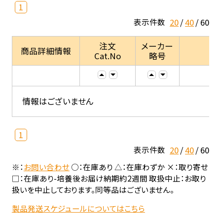
1
20
40
60
表示件数
注文
メーカー
商品詳細情報
Cat.No
略号
情報はございません
1
20
40
60
表示件数
※：
お問い合わせ
○：在庫あり △：在庫わずか ×：取り寄せ
□：在庫あり-培養後お届け納期約2週間 取扱中止：お取り
扱いを中止しております。同等品はございません。
製品発送スケジュールについてはこちら