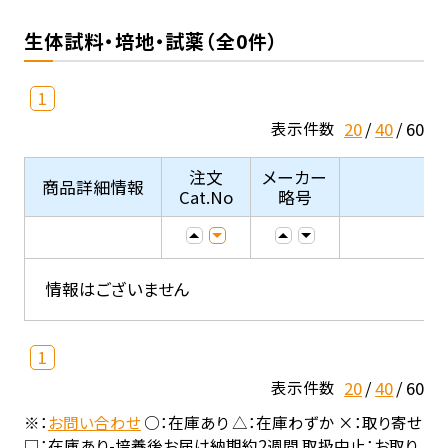
生体試料・培地・試薬（全0件）
1
20
40
60
表示件数
注文
メーカー
商品詳細情報
Cat.No
略号
情報はございません
1
20
40
60
表示件数
※：
お問い合わせ
○：在庫あり △：在庫わずか ×：取り寄せ
□：在庫あり-培養後お届け納期約2週間 取扱中止：お取り