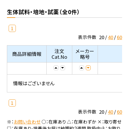
生体試料・培地・試薬（全0件）
1
20
40
60
表示件数
注文
メーカー
商品詳細情報
Cat.No
略号
情報はございません
1
20
40
60
表示件数
※：
お問い合わせ
○：在庫あり △：在庫わずか ×：取り寄せ
□：在庫あり-培養後お届け納期約2週間 取扱中止：お取り