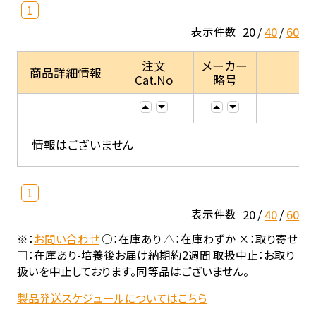
1
20
40
60
表示件数
注文
メーカー
商品詳細情報
Cat.No
略号
情報はございません
1
20
40
60
表示件数
※：
お問い合わせ
○：在庫あり △：在庫わずか ×：取り寄せ
□：在庫あり-培養後お届け納期約2週間 取扱中止：お取り
扱いを中止しております。同等品はございません。
製品発送スケジュールについてはこちら