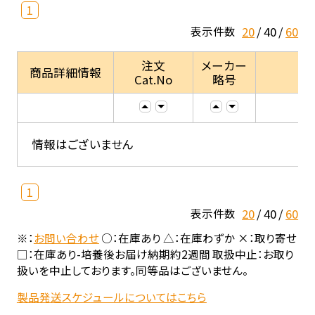
1
20
40
60
表示件数
注文
メーカー
商品詳細情報
Cat.No
略号
情報はございません
1
20
40
60
表示件数
※：
お問い合わせ
○：在庫あり △：在庫わずか ×：取り寄せ
□：在庫あり-培養後お届け納期約2週間 取扱中止：お取り
扱いを中止しております。同等品はございません。
製品発送スケジュールについてはこちら