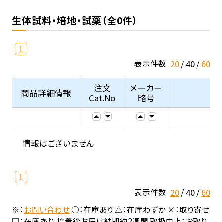
生体試料・培地・試薬（全0件）
1
20
40
60
表示件数
注文
メーカー
商品詳細情報
Cat.No
略号
情報はございません
1
20
40
60
表示件数
※：
お問い合わせ
○：在庫あり △：在庫わずか ×：取り寄せ
□：在庫あり-培養後お届け納期約2週間 取扱中止：お取り