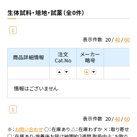
生体試料・培地・試薬（全0件）
1
20
40
60
表示件数
注文
メーカー
商品詳細情報
Cat.No
略号
情報はございません
1
20
40
60
表示件数
※：
お問い合わせ
○：在庫あり △：在庫わずか ×：取り寄せ
□：在庫あり-培養後お届け納期約2週間 取扱中止：お取り