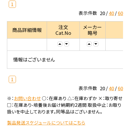
1
20
40
60
表示件数
注文
メーカー
商品詳細情報
Cat.No
略号
情報はございません
1
20
40
60
表示件数
※：
お問い合わせ
○：在庫あり △：在庫わずか ×：取り寄せ
□：在庫あり-培養後お届け納期約2週間 取扱中止：お取り
扱いを中止しております。同等品はございません。
製品発送スケジュールについてはこちら